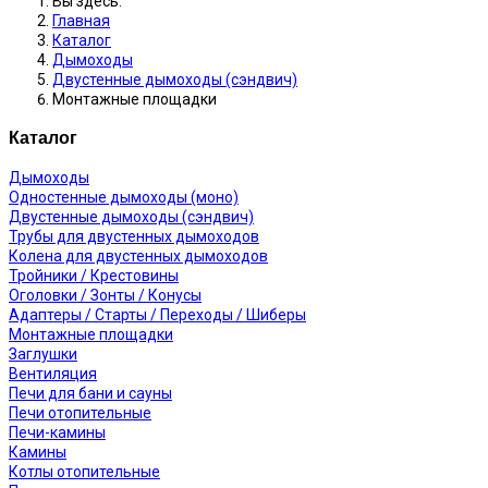
Вы здесь:
Главная
Каталог
Дымоходы
Двустенные дымоходы (сэндвич)
Монтажные площадки
Каталог
Дымоходы
Одностенные дымоходы (моно)
Двустенные дымоходы (сэндвич)
Трубы для двустенных дымоходов
Колена для двустенных дымоходов
Тройники / Крестовины
Оголовки / Зонты / Конусы
Адаптеры / Старты / Переходы / Шиберы
Монтажные площадки
Заглушки
Вентиляция
Печи для бани и сауны
Печи отопительные
Печи-камины
Камины
Котлы отопительные