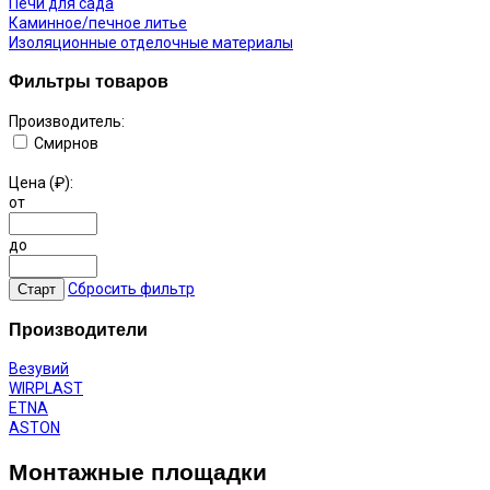
Печи для сада
Каминное/печное литье
Изоляционные отделочные материалы
Фильтры товаров
Производитель:
Смирнов
Цена (₽):
от
до
Сбросить фильтр
Производители
Везувий
WIRPLAST
ETNA
ASTON
Монтажные площадки