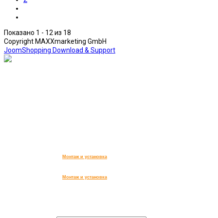
Показано 1 - 12 из 18
Copyright MAXXmarketing GmbH
JoomShopping Download & Support
дымоходы, вентиляция,
печи для бани, сауны,
дома и сада, камины.
ИП КОРНИЛОВА АННА ВИТАЛЬЕВНА
,
Юридический адрес организации:
141733, Московская обл.,
г. Лобня, ул. Чайковского, д 20
ИНН 504714333990,
ОГРН 322508100607271
Монтаж и установка
Монтаж и установка
Заказ обратного звонка