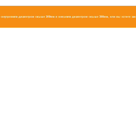
с внутренним диаметром свыше 300мм и внешним диаметром свыше 380мм, или вы хотите зака