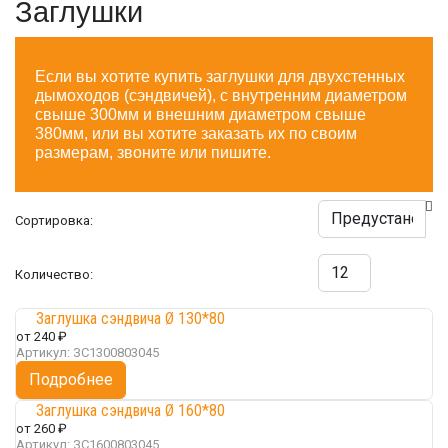
Заглушки
Если вы хотите купить заглушки для двухстенных
дымоходов (сэндвичей), с внутренним диаметром
свыше 300мм и внешним диаметром свыше
380мм, или вы хотите заказать их по своим
размерам, звоните или пишите.
Сортировка:
Количество:
Заглушка сэндвича Ø 130*80
от
240 ₽
Артикул:
ЗС1300803045
Подробнее
Заглушка сэндвича Ø 160*80
от
260 ₽
Артикул:
ЗС1600803045