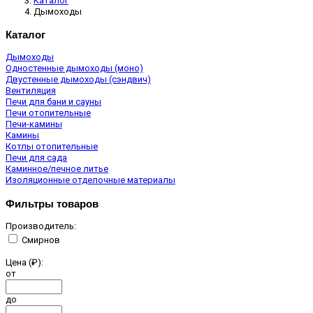
Каталог
Дымоходы
Каталог
Дымоходы
Одностенные дымоходы (моно)
Двустенные дымоходы (сэндвич)
Вентиляция
Печи для бани и сауны
Печи отопительные
Печи-камины
Камины
Котлы отопительные
Печи для сада
Каминное/печное литье
Изоляционные отделочные материалы
Фильтры товаров
Производитель:
Смирнов
Цена (₽):
от
до