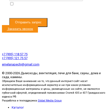
Я согласен с
Условиями обработки
персональных данных
Отправить запрос
Заказать звонок
Режим работы с 9:00 до 19:00
Ленинградское ш. 33км, д. Черная Грязь
Ленинградское ш. 53км, д. Есипово
+7 (995) 118 57 75
+7 (995) 121 75 57
emelanapechi@gmail.com
© 2000-2026 Дымоходы, вентиляция, печи для бани, сауны, дома и
сада, камины.
Обращаем Ваше внимание на то, что данный интернет-сайт носит
исключительно информационный характер и ни при каких условиях
информационные материалы и цены, размещенные на сайте, не являются
публичной офертой, определяемой положениями Статей 435 и 437 Гражданского
кодекса РФ.
Разработка и техподдержка
Global Media Group
Каталог