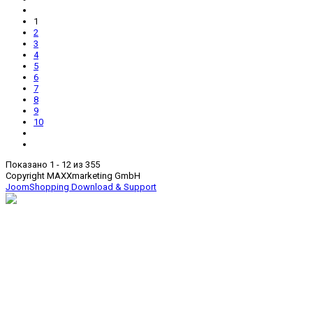
1
2
3
4
5
6
7
8
9
10
Показано 1 - 12 из 355
Copyright MAXXmarketing GmbH
JoomShopping Download & Support
дымоходы, вентиляция,
печи для бани, сауны,
дома и сада, камины.
ИП КОРНИЛОВА АННА ВИТАЛЬЕВНА
,
Юридический адрес организации:
141733, Московская обл.,
г. Лобня, ул. Чайковского, д 20
ИНН 504714333990,