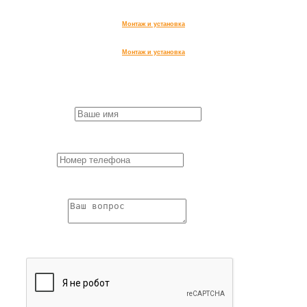
ОГРН 322508100607271
Монтаж и установка
Монтаж и установка
Заказ обратного звонка
First Name
*
Пожалуйста,
заполните все поля формы.
Phone
*
Пожалуйста,
заполните все поля формы.
Question
*
Пожалуйста,
заполните все поля формы.