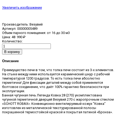
Увеличить изображение
Производитель:
Везувий
Артикул:
00000005489
Объем парного помещения
:
от 16 до 30 м3
Цена:
48 990 ₽
Количество:
Описание
Преимущество печи в том, что топка печи состоит из 3-х элементов.
На стыке между ними используется керамический шнур с рабочей
температурой 1200 градусов. То есть топка печи абсолютно
герметична! Для фиксации деталей между собой применяется
болтовое соединение, что даёт 100% гарантию безопасности при
эксплуатации.
Банная чугунная печь Легенда Ковка 28 (270) укомплектована
чугунной герметичной дверцей Везувий 270 с жаропрочным стеклом
«SCHOTT ROBAX». Конвекционно-вентилируемый кожух "Ковка"
изготовлен из металлической текстурированной полосы
покрашенной термостойкой краской и покрытая патиной «Бронза».