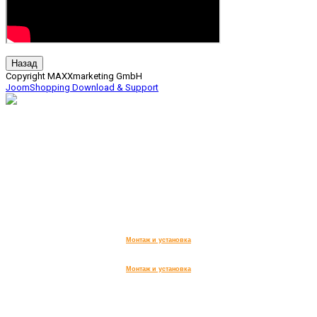
Copyright MAXXmarketing GmbH
JoomShopping Download & Support
дымоходы, вентиляция,
печи для бани, сауны,
дома и сада, камины.
ИП КОРНИЛОВА АННА ВИТАЛЬЕВНА
,
Юридический адрес организации:
141733, Московская обл.,
г. Лобня, ул. Чайковского, д 20
ИНН 504714333990,
ОГРН 322508100607271
Монтаж и установка
Монтаж и установка
Заказ обратного звонка