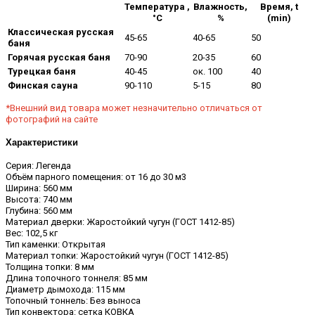
Температура ,
Влажность,
Время, t
°С
%
(min)
Классическая русская
45-65
40-65
50
баня
Горячая русская баня
70-90
20-35
60
Турецкая баня
40-45
ок. 100
40
Финская сауна
90-110
5-15
80
*Внешний вид товара может незначительно отличаться от
фотографий на сайте
Характеристики
Серия: Легенда
Объём парного помещения: от 16 до 30 м3
Ширина: 560 мм
Высота: 740 мм
Глубина: 560 мм
Материал дверки: Жаростойкий чугун (ГОСТ 1412-85)
Вес: 102,5 кг
Тип каменки: Открытая
Материал топки: Жаростойкий чугун (ГОСТ 1412-85)
Толщина топки: 8 мм
Длина топочного тоннеля: 85 мм
Диаметр дымохода: 115 мм
Топочный тоннель: Без выноса
Тип конвектора: сетка КОВКА