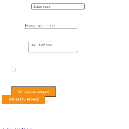
First Name
*
Пожалуйста,
заполните все поля формы.
Phone
*
Пожалуйста,
заполните все поля формы.
Question
*
Пожалуйста,
заполните все поля формы.
Я согласен с
Условиями обработки
персональных данных
Отправить запрос
Заказать звонок
Режим работы с 9:00 до 19:00
Ленинградское ш. 33км, д. Черная Грязь
Ленинградское ш. 53км, д. Есипово