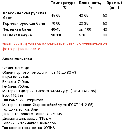
Температура ,
Влажность,
Время, t
°С
%
(min)
Классическая русская
45-65
40-65
50
баня
Горячая русская баня
70-90
20-35
60
Турецкая баня
40-45
ок. 100
40
Финская сауна
90-110
5-15
80
*Внешний вид товара может незначительно отличаться от
фотографий на сайте
Характеристики
Серия: Легенда
Объём парного помещения: от 16 до 30 м3
Ширина: 560 мм
Высота: 740 мм
Глубина: 760 мм
Материал дверки: Жаростойкий чугун (ГОСТ 1412-85)
Вес: 116,9 кг
Тип каменки: Открытая
Материал топки: Жаростойкий чугун (ГОСТ 1412-85)
Толщина топки: 8 мм
Длина топочного тоннеля: 250 мм
Диаметр дымохода: 115 мм
Топочный тоннель: С выносом
Тип конвектора: сетка КОВКА