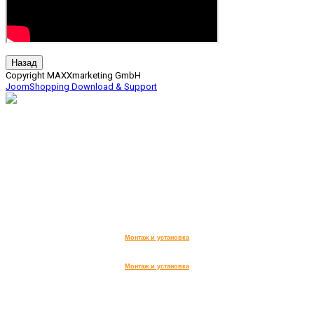
Copyright MAXXmarketing GmbH
JoomShopping Download & Support
дымоходы, вентиляция,
печи для бани, сауны,
дома и сада, камины.
ИП КОРНИЛОВА АННА ВИТАЛЬЕВНА
,
Юридический адрес организации:
141733, Московская обл.,
г. Лобня, ул. Чайковского, д 20
ИНН 504714333990,
ОГРН 322508100607271
Монтаж и установка
Монтаж и установка
Заказ обратного звонка