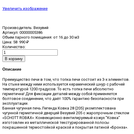
Увеличить изображение
Производитель:
Везувий
Артикул:
00000005386
Объем парного помещения
:
от 16 до 30 м3
Цена:
58 990 ₽
Количество:
Описание
Преимущество печи в том, что топка печи состоит из 3-х элементов.
На стыке между ними используется керамический шнур с рабочей
температурой 1200 градусов. То есть топка печи абсолютно
герметична! Для фиксации деталей между собой применяется
болтовое соединение, что даёт 100% гарантию безопасности при
эксплуатации.
Банная чугунная печь Легенда Ковка 28 (205) укомплектована
чугунной герметичной дверцей Везувий 205 с жаропрочным стеклом
«SCHOTT ROBAX». Конвекционно-вентилируемый кожух "Ковка"
изготовлен из металлической текстурированной полосы
покрашенной термостойкой краской и покрытая патиной «Бронза».