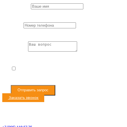
First Name
*
Пожалуйста,
заполните все поля формы.
Phone
*
Пожалуйста,
заполните все поля формы.
Question
*
Пожалуйста,
заполните все поля формы.
Я согласен с
Условиями обработки
персональных данных
Отправить запрос
Заказать звонок
Режим работы с 9:00 до 19:00
Ленинградское ш. 33км, д. Черная Грязь
Ленинградское ш. 53км, д. Есипово