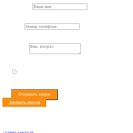
First Name
*
Пожалуйста,
заполните все поля формы.
Phone
*
Пожалуйста,
заполните все поля формы.
Question
*
Пожалуйста,
заполните все поля формы.
Я согласен с
Условиями обработки
персональных данных
Отправить запрос
Заказать звонок
Режим работы с 9:00 до 19:00
Ленинградское ш. 33км, д. Черная Грязь
Ленинградское ш. 53км, д. Есипово