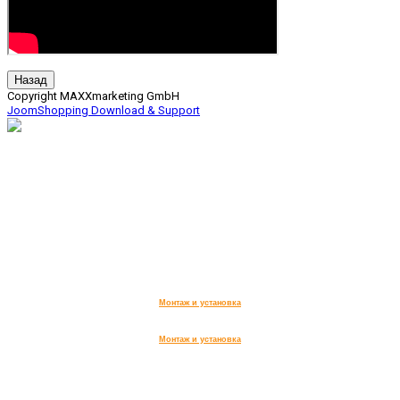
Copyright MAXXmarketing GmbH
JoomShopping Download & Support
дымоходы, вентиляция,
печи для бани, сауны,
дома и сада, камины.
ИП КОРНИЛОВА АННА ВИТАЛЬЕВНА
,
Юридический адрес организации:
141733, Московская обл.,
г. Лобня, ул. Чайковского, д 20
ИНН 504714333990,
ОГРН 322508100607271
Монтаж и установка
Монтаж и установка
Заказ обратного звонка