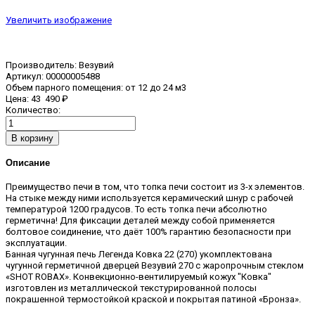
Увеличить изображение
Производитель:
Везувий
Артикул:
00000005488
Объем парного помещения
:
от 12 до 24 м3
Цена:
43 490 ₽
Количество:
Описание
Преимущество печи в том, что топка печи состоит из 3-х элементов.
На стыке между ними используется керамический шнур с рабочей
температурой 1200 градусов. То есть топка печи абсолютно
герметична! Для фиксации деталей между собой применяется
болтовое соидинение, что даёт 100% гарантию безопасности при
эксплуатации.
Банная чугунная печь Легенда Ковка 22 (270) укомплектована
чугунной герметичной дверцей Везувий 270 с жаропрочным стеклом
«SHOT ROBAX». Конвекционно-вентилируемый кожух "Ковка"
изготовлен из металлической текстурированной полосы
покрашенной термостойкой краской и покрытая патиной «Бронза».