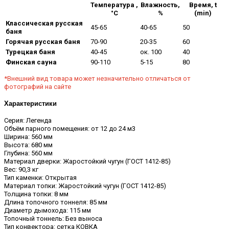
Температура ,
Влажность,
Время, t
°С
%
(min)
Классическая русская
45-65
40-65
50
баня
Горячая русская баня
70-90
20-35
60
Турецкая баня
40-45
ок. 100
40
Финская сауна
90-110
5-15
80
*Внешний вид товара может незначительно отличаться от
фотографий на сайте
Характеристики
Серия: Легенда
Объём парного помещения: от 12 до 24 м3
Ширина: 560 мм
Высота: 680 мм
Глубина: 560 мм
Материал дверки: Жаростойкий чугун (ГОСТ 1412-85)
Вес: 90,3 кг
Тип каменки: Открытая
Материал топки: Жаростойкий чугун (ГОСТ 1412-85)
Толщина топки: 8 мм
Длина топочного тоннеля: 85 мм
Диаметр дымохода: 115 мм
Топочный тоннель: Без выноса
Тип конвектора: сетка КОВКА