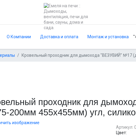
О Компании
Доставка и оплата
Монтаж и установка
"
териалы
Кровельный проходник для дымохода "ВЕЗУВИЙ" №17 (д
овельный проходник для дымохо
75-200мм 455х455мм) угл, силик
ичить изображение
Артикул:
Цвет: