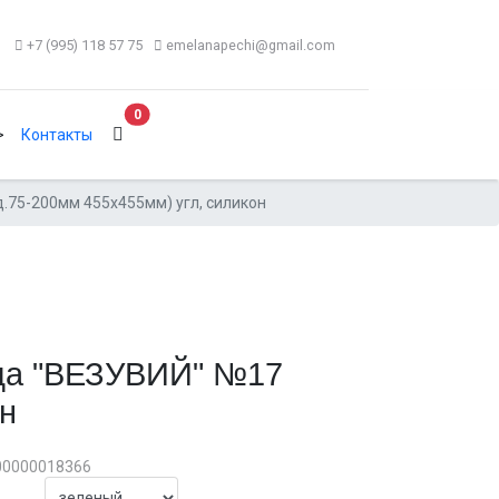
+7 (995) 118 57 75
emelanapechi@gmail.com
В корзину
0
>
Контакты
.75-200мм 455х455мм) угл, силикон
да "ВЕЗУВИЙ" №17
он
00000018366