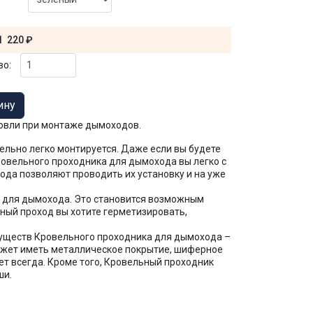
1 220 ₽
во:
овли при монтаже дымоходов.
льно легко монтируется. Даже если вы будете
ровельного проходника для дымохода вы легко с
ода позволяют проводить их установку и на уже
 для дымохода. Это становится возможным
ный проход вы хотите герметизировать,
муществ Кровельного проходника для дымохода –
ожет иметь металлическое покрытие, шиферное
т всегда. Кроме того, Кровельный проходник
ши.