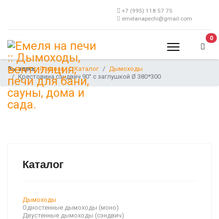
+7 (995) 118 57 75
emelanapechi@gmail.com
В 
0
Вы здесь:
Главная
Каталог
Дымоходы
Крестовина сэндвич 90° с заглушкой Ø 380*300
Каталог
Дымоходы
Одностенные дымоходы (моно)
Двустенные дымоходы (сэндвич)