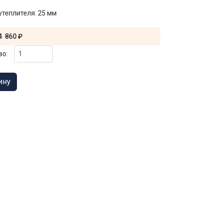
утеплителя
:
25 мм
4 860 ₽
во: