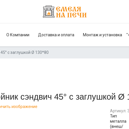
О Компании
Доставка и оплата
Монтаж и установка
"
45° с заглушкой Ø 130*80
йник сэндвич 45° с заглушкой Ø 
ичить изображение
Артикул:
Тип
металла
(внеш/