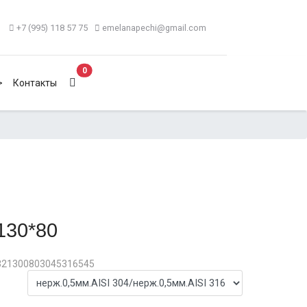
+7 (995) 118 57 75
emelanapechi@gmail.com
В корзину
0
>
Контакты
130*80
321300803045316545