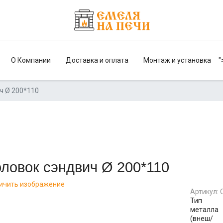
О Компании
Доставка и оплата
Монтаж и установка
"
ч Ø 200*110
ловок сэндвич Ø 200*110
ичить изображение
Артикул:
Тип
металла
(внеш/