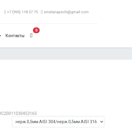
+7 (995) 118 57 75
emelanapechi@gmail.com
В корзину
0
>
Контакты
ОС20011030453165