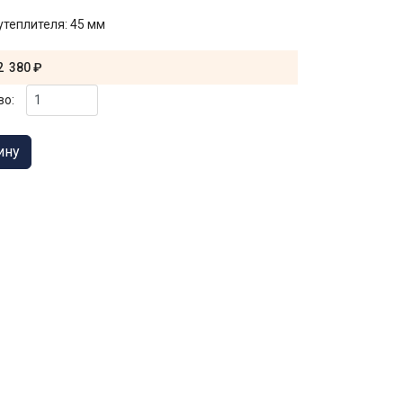
утеплителя
:
45 мм
2 380 ₽
во: