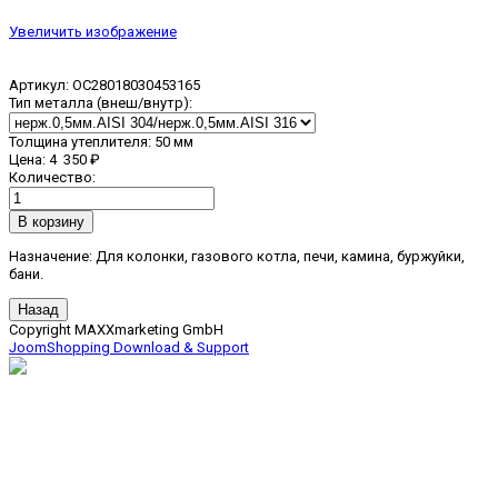
Увеличить изображение
Артикул:
ОС28018030453165
Тип металла (внеш/внутр):
Толщина утеплителя
:
50 мм
Цена:
4 350 ₽
Количество:
Назначение: Для колонки, газового котла, печи, камина, буржуйки,
бани.
Copyright MAXXmarketing GmbH
JoomShopping Download & Support
дымоходы, вентиляция,
печи для бани, сауны,
дома и сада, камины.
ИП КОРНИЛОВА АННА ВИТАЛЬЕВНА
,
Юридический адрес организации:
141733, Московская обл.,