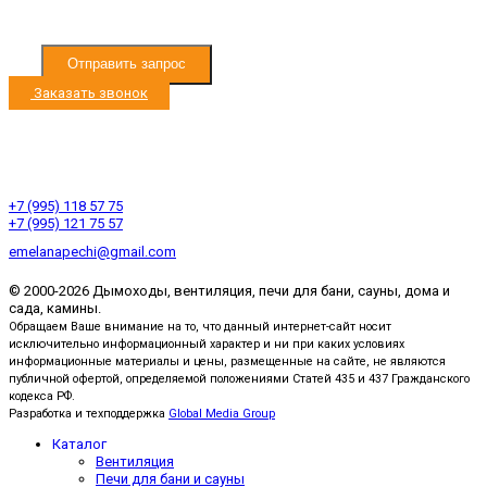
персональных данных
Отправить запрос
Заказать звонок
Режим работы с 9:00 до 19:00
Ленинградское ш. 33км, д. Черная Грязь
Ленинградское ш. 53км, д. Есипово
+7 (995) 118 57 75
+7 (995) 121 75 57
emelanapechi@gmail.com
© 2000-2026 Дымоходы, вентиляция, печи для бани, сауны, дома и
сада, камины.
Обращаем Ваше внимание на то, что данный интернет-сайт носит
исключительно информационный характер и ни при каких условиях
информационные материалы и цены, размещенные на сайте, не являются
публичной офертой, определяемой положениями Статей 435 и 437 Гражданского
кодекса РФ.
Разработка и техподдержка
Global Media Group
Каталог
Вентиляция
Печи для бани и сауны