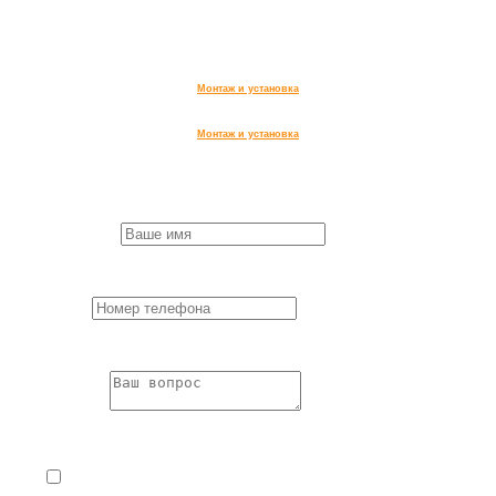
г. Лобня, ул. Чайковского, д 20
ИНН 504714333990,
ОГРН 322508100607271
Монтаж и установка
Монтаж и установка
Заказ обратного звонка
First Name
*
Пожалуйста,
заполните все поля формы.
Phone
*
Пожалуйста,
заполните все поля формы.
Question
*
Пожалуйста,
заполните все поля формы.
Я согласен с
Условиями обработки