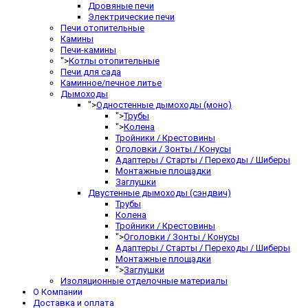
Дровяные печи
Электрические печи
Печи отопительные
Камины
Печи-камины
">
Котлы отопительные
Печи для сада
Каминное/печное литье
Дымоходы
">
Одностенные дымоходы (моно)
">
Трубы
">
Колена
Тройники / Крестовины
Оголовки / Зонты / Конусы
Адаптеры / Старты / Переходы / Шиберы
Монтажные площадки
Заглушки
Двустенные дымоходы (сэндвич)
Трубы
Колена
Тройники / Крестовины
">
Оголовки / Зонты / Конусы
Адаптеры / Старты / Переходы / Шиберы
Монтажные площадки
">
Заглушки
Изоляционные отделочные материалы
О Компании
Доставка и оплата