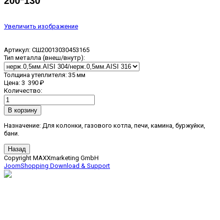
200*130
Увеличить изображение
Артикул:
СШ20013030453165
Тип металла (внеш/внутр):
Толщина утеплителя
:
35 мм
Цена:
3 390 ₽
Количество:
Назначение: Для колонки, газового котла, печи, камина, буржуйки,
бани.
Copyright MAXXmarketing GmbH
JoomShopping Download & Support
дымоходы, вентиляция,
печи для бани, сауны,
дома и сада, камины.
ИП КОРНИЛОВА АННА ВИТАЛЬЕВНА
,
Юридический адрес организации: