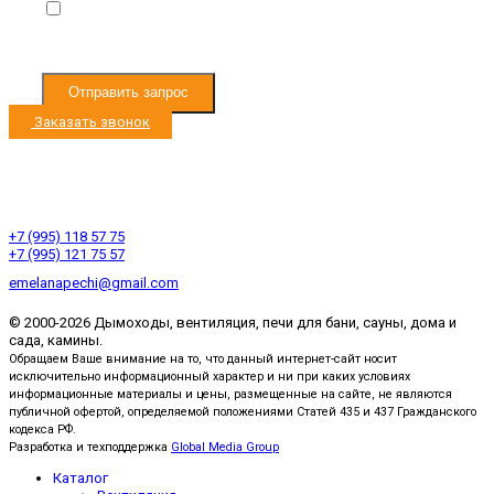
Я согласен с
Условиями обработки
персональных данных
Отправить запрос
Заказать звонок
Режим работы с 9:00 до 19:00
Ленинградское ш. 33км, д. Черная Грязь
Ленинградское ш. 53км, д. Есипово
+7 (995) 118 57 75
+7 (995) 121 75 57
emelanapechi@gmail.com
© 2000-2026 Дымоходы, вентиляция, печи для бани, сауны, дома и
сада, камины.
Обращаем Ваше внимание на то, что данный интернет-сайт носит
исключительно информационный характер и ни при каких условиях
информационные материалы и цены, размещенные на сайте, не являются
публичной офертой, определяемой положениями Статей 435 и 437 Гражданского
кодекса РФ.
Разработка и техподдержка
Global Media Group
Каталог