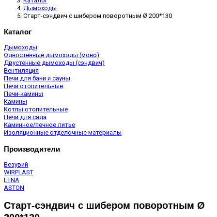
Каталог
Дымоходы
Старт-сэндвич c шибером поворотным Ø 200*130
Каталог
Дымоходы
Одностенные дымоходы (моно)
Двустенные дымоходы (сэндвич)
Вентиляция
Печи для бани и сауны
Печи отопительные
Печи-камины
Камины
Котлы отопительные
Печи для сада
Каминное/печное литье
Изоляционные отделочные материалы
Производители
Везувий
WIRPLAST
ETNA
ASTON
Старт-сэндвич c шибером поворотным Ø