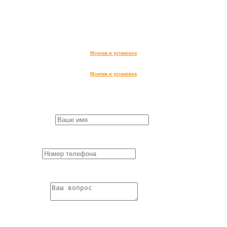
141733, Московская обл.,
г. Лобня, ул. Чайковского, д 20
ИНН 504714333990,
ОГРН 322508100607271
Монтаж и установка
Монтаж и установка
Заказ обратного звонка
First Name
*
Пожалуйста,
заполните все поля формы.
Phone
*
Пожалуйста,
заполните все поля формы.
Question
*
Пожалуйста,
заполните все поля формы.