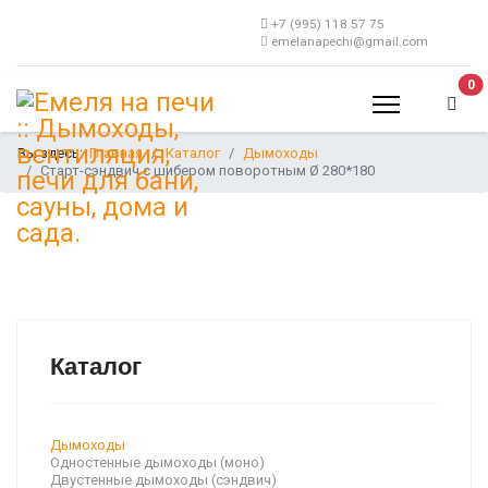
+7 (995) 118 57 75
emelanapechi@gmail.com
В 
0
Вы здесь:
Главная
Каталог
Дымоходы
Старт-сэндвич c шибером поворотным Ø 280*180
Каталог
Дымоходы
Одностенные дымоходы (моно)
Двустенные дымоходы (сэндвич)