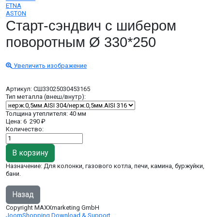
ETNA
ASTON
Старт-сэндвич c шибером
поворотным Ø 330*250
Увеличить изображение
Артикул:
СШ33025030453165
Тип металла (внеш/внутр):
Толщина утеплителя
:
40 мм
Цена:
6 290 ₽
Количество:
Назначение: Для колонки, газового котла, печи, камина, буржуйки,
бани.
Copyright MAXXmarketing GmbH
JoomShopping Download & Support