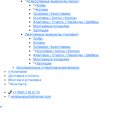
">
Одностенные дымоходы (моно)
">
Трубы
">
Колена
Тройники / Крестовины
Оголовки / Зонты / Конусы
Адаптеры / Старты / Переходы / Шиберы
Монтажные площадки
Заглушки
Двустенные дымоходы (сэндвич)
Трубы
Колена
Тройники / Крестовины
">
Оголовки / Зонты / Конусы
Адаптеры / Старты / Переходы / Шиберы
Монтажные площадки
">
Заглушки
Изоляционные отделочные материалы
О Компании
Доставка и оплата
Монтаж и установка
">
Контакты
+7 (995) 118 57 75
emelanapechi@gmail.com