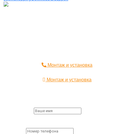
дымоходы, вентиляция,
печи для бани, сауны,
дома и сада, камины.
ИП КОРНИЛОВА АННА ВИТАЛЬЕВНА
,
Юридический адрес организации:
141733, Московская обл.,
г. Лобня, ул. Чайковского, д 20
ИНН 504714333990,
ОГРН 322508100607271
Монтаж и установка
Монтаж и установка
Заказ обратного звонка
First Name
*
Пожалуйста,
заполните все поля формы.
Phone
*
Пожалуйста,