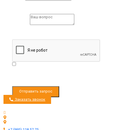
заполните все поля формы.
Question
*
Пожалуйста,
заполните все поля формы.
Я согласен с
Условиями обработки персональных
данных
Отправить запрос
Заказать звонок
Режим работы с 9:00 до 19:00
Ленинградское ш. 33км, д. Черная Грязь
Ленинградское ш. 53км, д. Есипово
+7 (995) 118 57 75