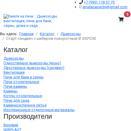
+7 (995) 118 57 75
emelanapechi@gmail.com
В
0
Вы здесь:
Главная
Каталог
Дымоходы
Старт-сэндвич c шибером поворотным Ø 330*250
Каталог
Дымоходы
Одностенные дымоходы (моно)
Двустенные дымоходы (сэндвич)
Вентиляция
Печи для бани и сауны
Печи отопительные
Печи-камины
Камины
Котлы отопительные
Печи для сада
Каминное/печное литье
Изоляционные отделочные материалы
Производители
Везувий
WIRPLAST