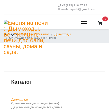
+7 (995) 118 57 75
emelanapechi@gmail.com
В 
0
Вы здесь:
Главная
Каталог
Дымоходы
Монтажная площадка Ø 160*80
Каталог
Дымоходы
Одностенные дымоходы (моно)
Двустенные дымоходы (сэндвич)