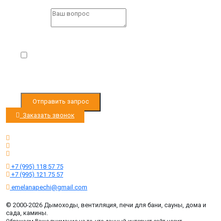
Question
*
Пожалуйста,
заполните все поля формы.
Я согласен с
Условиями обработки персональных
данных
Отправить запрос
Заказать звонок
Режим работы с 9:00 до 19:00
Ленинградское ш. 33км, д. Черная Грязь
Ленинградское ш. 53км, д. Есипово
+7 (995) 118 57 75
+7 (995) 121 75 57
emelanapechi@gmail.com
© 2000-2026 Дымоходы, вентиляция, печи для бани, сауны, дома и
сада, камины.
Обращаем Ваше внимание на то, что данный интернет-сайт носит