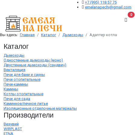
+7 (995) 118 57 75
emelanapechi@gmail.com
В
0
Вы здесь:
Главная
Каталог
Дымоходы
Адаптер котла
Каталог
Дымоходы
Одностенные дымоходы (моно)
Двустенные дымоходы (сэндвич)
Вентиляция
Печи для бани и сауны
Печи отопительные
Печи-камины
Камины
Котлы отопительные
Печи для сада
Каминное/печное литье
Изоляционные отделочные материалы
Производители
Везувий
WIRPLAST
ETNA