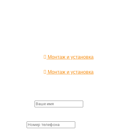
печи для бани, сауны,
дома и сада, камины.
ИП КОРНИЛОВА АННА ВИТАЛЬЕВНА
,
Юридический адрес организации:
141733, Московская обл.,
г. Лобня, ул. Чайковского, д 20
ИНН 504714333990,
ОГРН 322508100607271
Монтаж и установка
Монтаж и установка
Заказ обратного звонка
First Name
*
Пожалуйста,
заполните все поля формы.
Phone
*
Пожалуйста,
заполните все поля формы.