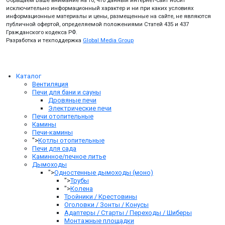
исключительно информационный характер и ни при каких условиях
информационные материалы и цены, размещенные на сайте, не являются
публичной офертой, определяемой положениями Статей 435 и 437
Гражданского кодекса РФ.
Разработка и техподдержка
Global Media Group
Каталог
Вентиляция
Печи для бани и сауны
Дровяные печи
Электрические печи
Печи отопительные
Камины
Печи-камины
">
Котлы отопительные
Печи для сада
Каминное/печное литье
Дымоходы
">
Одностенные дымоходы (моно)
">
Трубы
">
Колена
Тройники / Крестовины
Оголовки / Зонты / Конусы
Адаптеры / Старты / Переходы / Шиберы
Монтажные площадки