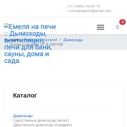
+7 (995) 118 57 75
emelanapechi@gmail.com
В 
0
Вы здесь:
Главная
Каталог
Дымоходы
Колено сэндвич 15° Ø 200*100
Каталог
Дымоходы
Одностенные дымоходы (моно)
Двустенные дымоходы (сэндвич)