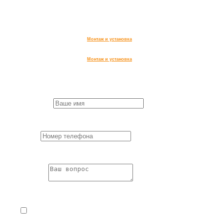
г. Лобня, ул. Чайковского, д 20
ИНН 504714333990,
ОГРН 322508100607271
Монтаж и установка
Монтаж и установка
Заказ обратного звонка
First Name
*
Пожалуйста,
заполните все поля формы.
Phone
*
Пожалуйста,
заполните все поля формы.
Question
*
Пожалуйста,
заполните все поля формы.
Я согласен с
Условиями обработки