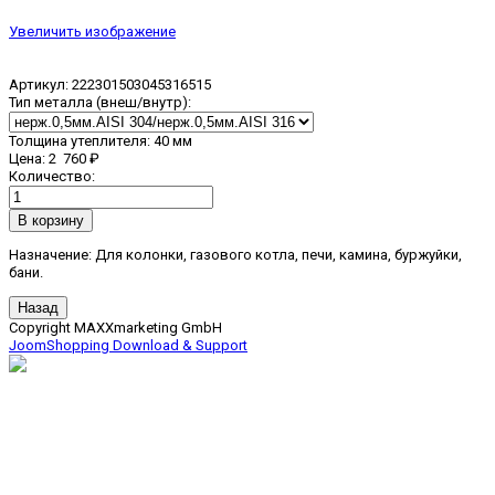
Увеличить изображение
Артикул:
222301503045316515
Тип металла (внеш/внутр):
Толщина утеплителя
:
40 мм
Цена:
2 760 ₽
Количество:
Назначение: Для колонки, газового котла, печи, камина, буржуйки,
бани.
Copyright MAXXmarketing GmbH
JoomShopping Download & Support
дымоходы, вентиляция,
печи для бани, сауны,
дома и сада, камины.
ИП КОРНИЛОВА АННА ВИТАЛЬЕВНА
,
Юридический адрес организации:
141733, Московская обл.,