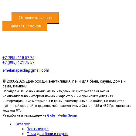
персональных данных
Отправить запрос
Заказать звонок
Режим работы с 9:00 до 19:00
Ленинградское ш. 33км, д. Черная Грязь
Ленинградское ш. 53км, д. Есипово
+7 (995) 118 57 75
+7 (995) 121 75 57
emelanapechi@gmail.com
© 2000-2026 Дымоходы, вентиляция, печи для бани, сауны, дома и
сада, камины.
Обращаем Ваше внимание на то, что данный интернет-сайт носит
исключительно информационный характер и ни при каких условиях
информационные материалы и цены, размещенные на сайте, не являются
публичной офертой, определяемой положениями Статей 435 и 437 Гражданского
кодекса РФ.
Разработка и техподдержка
Global Media Group
Каталог
Вентиляция
Печи для бани и сауны