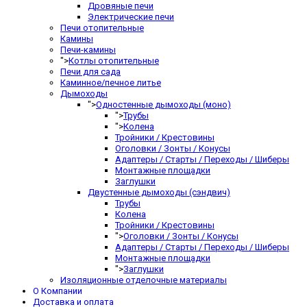
Дровяные печи
Электрические печи
Печи отопительные
Камины
Печи-камины
">
Котлы отопительные
Печи для сада
Каминное/печное литье
Дымоходы
">
Одностенные дымоходы (моно)
">
Трубы
">
Колена
Тройники / Крестовины
Оголовки / Зонты / Конусы
Адаптеры / Старты / Переходы / Шиберы
Монтажные площадки
Заглушки
Двустенные дымоходы (сэндвич)
Трубы
Колена
Тройники / Крестовины
">
Оголовки / Зонты / Конусы
Адаптеры / Старты / Переходы / Шиберы
Монтажные площадки
">
Заглушки
Изоляционные отделочные материалы
О Компании
Доставка и оплата