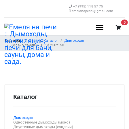
+7 (995) 118 57 75
emelanapechi@gmail.com
В 
0
Вы здесь:
Главная
Каталог
Дымоходы
Колено сэндвич 15° Ø 250*150
Каталог
Дымоходы
Одностенные дымоходы (моно)
Двустенные дымоходы (сэндвич)