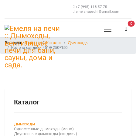
+7 (995) 118 57 75
emelanapechi@gmail.com
В 
0
Вы здесь:
Главная
Каталог
Дымоходы
Колено сэндвич 45° Ø 250*150
Каталог
Дымоходы
Одностенные дымоходы (моно)
Двустенные дымоходы (сэндвич)