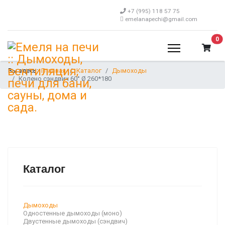
+7 (995) 118 57 75
emelanapechi@gmail.com
В 
0
Вы здесь:
Главная
Каталог
Дымоходы
Колено сэндвич 60° Ø 260*180
Каталог
Дымоходы
Одностенные дымоходы (моно)
Двустенные дымоходы (сэндвич)