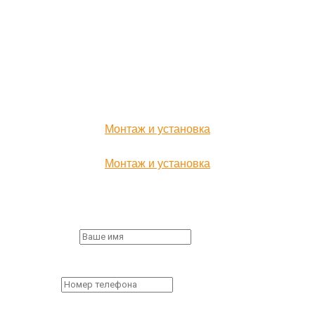
печи для бани, сауны,
дома и сада, камины.
ИП КОРНИЛОВА АННА ВИТАЛЬЕВНА
,
Юридический адрес организации:
141733, Московская обл.,
г. Лобня, ул. Чайковского, д 20
ИНН 504714333990,
ОГРН 322508100607271
Монтаж и установка
Монтаж и установка
Заказ обратного звонка
First Name
*
Пожалуйста,
заполните все поля формы.
Phone
*
Пожалуйста,
заполните все поля формы.