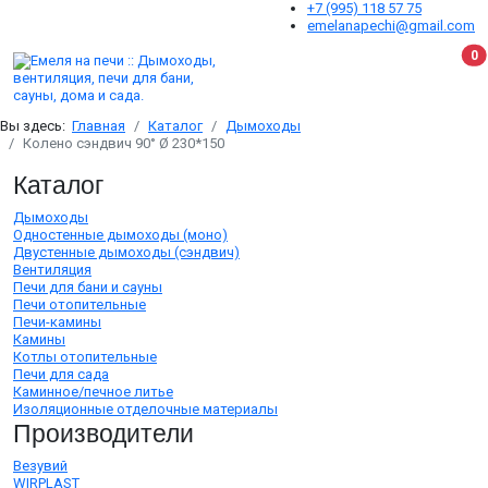
+7 (995) 118 57 75
emelanapechi@gmail.com
В
0
Вы здесь:
Главная
Каталог
Дымоходы
Колено сэндвич 90° Ø 230*150
Каталог
Дымоходы
Одностенные дымоходы (моно)
Двустенные дымоходы (сэндвич)
Вентиляция
Печи для бани и сауны
Печи отопительные
Печи-камины
Камины
Котлы отопительные
Печи для сада
Каминное/печное литье
Изоляционные отделочные материалы
Производители
Везувий
WIRPLAST