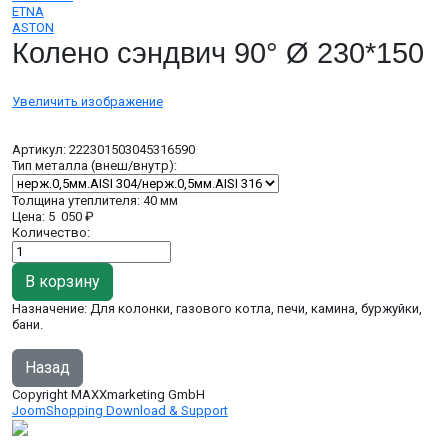
ETNA
ASTON
Колено сэндвич 90° Ø 230*150
Увеличить изображение
Артикул:
222301503045316590
Тип металла (внеш/внутр):
Толщина утеплителя
:
40 мм
Цена:
5 050 ₽
Количество:
Назначение: Для колонки, газового котла, печи, камина, буржуйки,
бани.
Copyright MAXXmarketing GmbH
JoomShopping Download & Support
дымоходы, вентиляция,