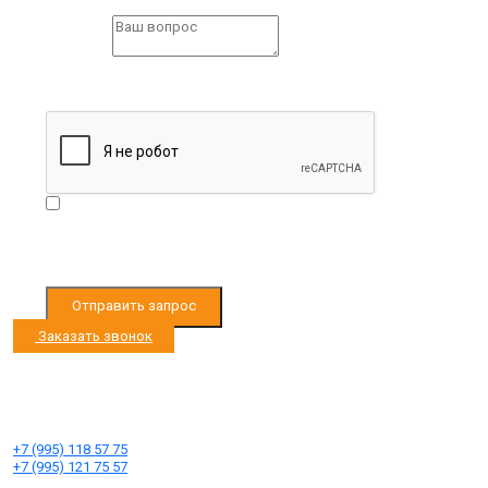
Question
*
Пожалуйста,
заполните все поля формы.
Я согласен с
Условиями обработки персональных
данных
Отправить запрос
Заказать звонок
Режим работы с 9:00 до 19:00
Ленинградское ш. 33км, д. Черная Грязь
Ленинградское ш. 53км, д. Есипово
+7 (995) 118 57 75
+7 (995) 121 75 57